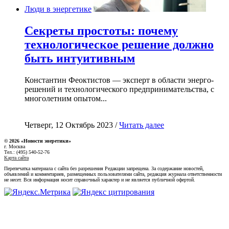
Люди в энергетике
Секреты простоты: почему
технологическое решение должно
быть интуитивным
Константин Феоктистов — эксперт в области энерго-
решений и технологического предпринимательства, с
многолетним опытом...
Четверг, 12 Октябрь 2023 /
Читать далее
© 2026 «Новости энеретики»
г. Москва
Тел.: (495) 540-52-76
Карта сайта
Перепечатка материала с сайта без разрешения Редакции запрещена. За содержание новостей,
объявлений и комментариев, размещенных пользователями сайта, редакция журнала ответственности
не несет. Вся информация носит справочный характер и не является публичной офертой.