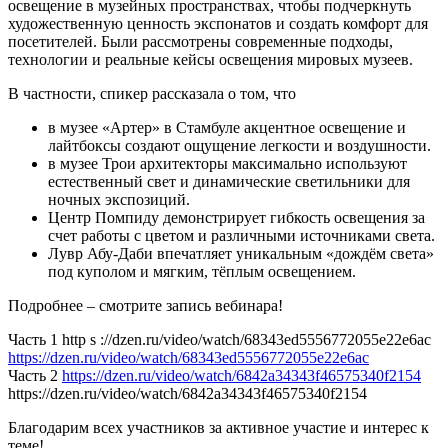
освещение в музейных пространствах, чтобы подчеркнуть
художественную ценность экспонатов и создать комфорт для
посетителей. Были рассмотрены современные подходы,
технологии и реальные кейсы освещения мировых музеев.
В частности, спикер рассказала о том, что
в музее «Артер» в Стамбуле акцентное освещение и
лайтбоксы создают ощущение легкости и воздушности.
в музее Трои архитекторы максимально используют
естественный свет и динамические светильники для
ночных экспозиций.
Центр Помпиду демонстрирует гибкость освещения за
счет работы с цветом и различными источниками света.
Лувр Абу-Даби впечатляет уникальным «дождём света»
под куполом и мягким, тёплым освещением.
Подробнее – смотрите запись вебинара!
Часть 1 http s ://dzen.ru/video/watch/68343ed5556772055e22e6ac
https://dzen.ru/video/watch/68343ed5556772055e22e6ac
Часть 2
https://dzen.ru/video/watch/6842a34343f46575340f2154
https://dzen.ru/video/watch/6842a34343f46575340f2154
Благодарим всех участников за активное участие и интерес к
теме!