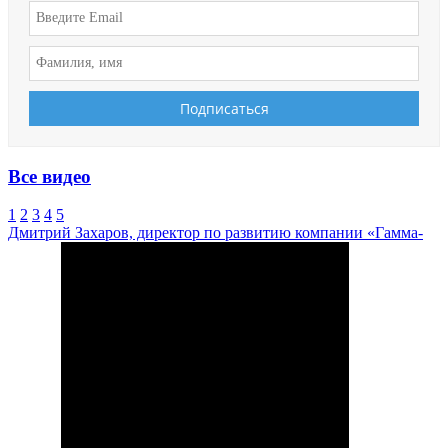
Все видео
1
2
3
4
5
Дмитрий Захаров, директор по развитию компании «Гамма-