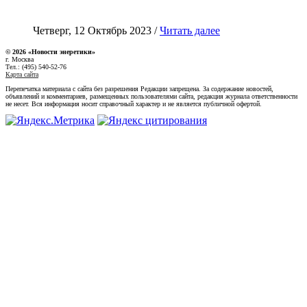
Четверг, 12 Октябрь 2023 /
Читать далее
© 2026 «Новости энеретики»
г. Москва
Тел.: (495) 540-52-76
Карта сайта
Перепечатка материала с сайта без разрешения Редакции запрещена. За содержание новостей,
объявлений и комментариев, размещенных пользователями сайта, редакция журнала ответственности
не несет. Вся информация носит справочный характер и не является публичной офертой.