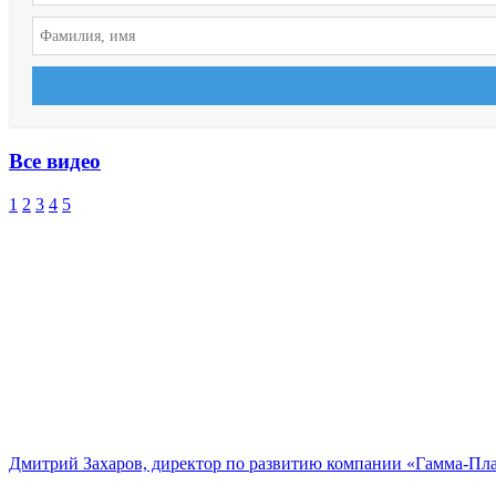
Все видео
1
2
3
4
5
Дмитрий Захаров, директор по развитию компании «Гамма-Пл