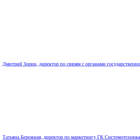
Дмитрий Зорин, директор по связям с органами государстве
Татьяна Бережная, директор по маркетингу ГК Системотехник