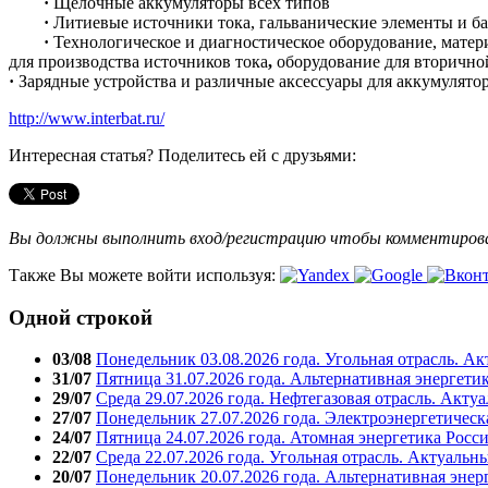
·
Щелочные аккумуляторы всех типов
·
Литиевые источники тока, гальванические элементы и ба
·
Технологическое и диагностическое оборудование, мате
для производства источников тока
,
оборудование для вторично
·
Зарядные устройства и различные аксессуары для аккумулято
http://www.interbat.ru/
Интересная статья? Поделитесь ей с друзьями:
Вы должны выполнить вход/регистрацию чтобы комментиро
Также Вы можете войти используя:
Одной строкой
03/08
Понедельник 03.08.2026 года. Угольная отрасль. А
31/07
Пятница 31.07.2026 года. Альтернативная энергети
29/07
Среда 29.07.2026 года. Нефтегазовая отрасль. Акту
27/07
Понедельник 27.07.2026 года. Электроэнергетическ
24/07
Пятница 24.07.2026 года. Атомная энергетика Росс
22/07
Среда 22.07.2026 года. Угольная отрасль. Актуальн
20/07
Понедельник 20.07.2026 года. Альтернативная энер