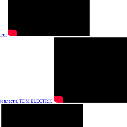
аст»
нной власти, TDM ELECTRIC