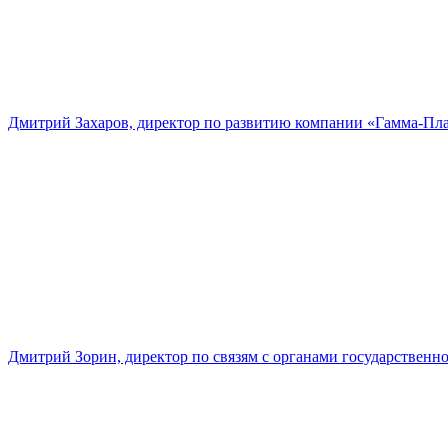
Дмитрий Захаров, директор по развитию компании «Гамма-Пл
Дмитрий Зорин, директор по связям с органами государстве