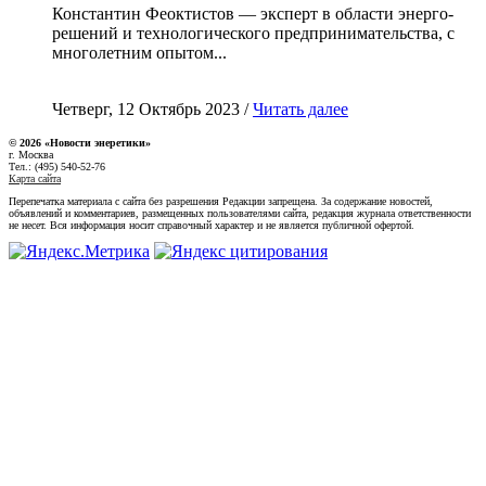
Константин Феоктистов — эксперт в области энерго-
решений и технологического предпринимательства, с
многолетним опытом...
Четверг, 12 Октябрь 2023 /
Читать далее
© 2026 «Новости энеретики»
г. Москва
Тел.: (495) 540-52-76
Карта сайта
Перепечатка материала с сайта без разрешения Редакции запрещена. За содержание новостей,
объявлений и комментариев, размещенных пользователями сайта, редакция журнала ответственности
не несет. Вся информация носит справочный характер и не является публичной офертой.