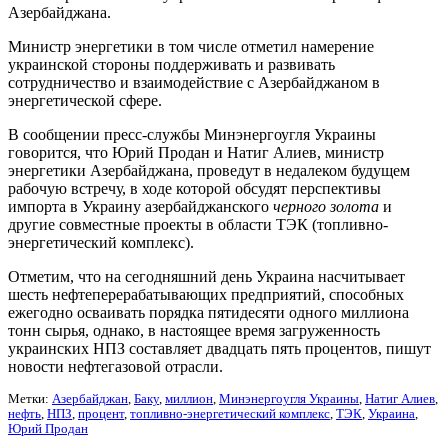
Азербайджана.
Министр энергетики в том числе отметил намерение
украинской стороны поддерживать и развивать
сотрудничество и взаимодействие с Азербайджаном в
энергетической сфере.
В сообщении пресс-службы Минэнергоугля Украины
говорится, что Юрий Продан и Натиг Алиев, министр
энергетики Азербайджана, проведут в недалеком будущем
рабочую встречу, в ходе которой обсудят перспективы
импорта в Украину азербайджанского
черного золота
и
другие совместные проекты в области ТЭК (топливно-
энергетический комплекс).
Отметим, что на сегодняшний день Украина насчитывает
шесть нефтеперерабатывающих предприятий, способных
ежегодно осваивать порядка пятидесяти одного миллиона
тонн сырья, однако, в настоящее время загруженность
украинских НПЗ составляет двадцать пять процентов, пишут
новости нефтегазовой отрасли.
Метки:
Азербайджан
,
Баку
,
миллион
,
Минэнергоугля Украины
,
Натиг Алиев
,
нефть
,
НПЗ
,
процент
,
топливно-энергетический комплекс
,
ТЭК
,
Украина
,
Юрий Продан