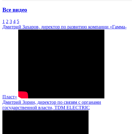
Все видео
1
2
3
4
5
Дмитрий Захаров, директор по развитию компании «Гамма-
Пласт»
Дмитрий Зорин, директор по связям с органами
государственной власти, TDM ELECTRIC