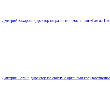
Дмитрий Захаров, директор по развитию компании «Гамма-Пл
Дмитрий Зорин, директор по связям с органами государстве