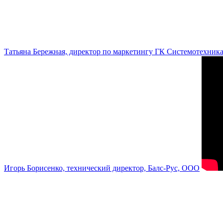
Татьяна Бережная, директор по маркетингу ГК Системотехник
Игорь Борисенко, технический директор, Балс-Рус, ООО