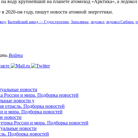
на воду крупнейший на планете атомоход «Арктика», а ледокол 
Ф в 2020-ом году, пишут новости атомной энергетики.
авод
,
Балтийский завод — Судостроение
,
Заполярье
,
ледокол
,
ледокол Сибирь
,
п
вать
Войти
ктуальные новости
ка России и мира. Подборка новостей
альные новости у
ая отрасль. Подборка новостей
ии и мира. Подборка новостей
ые новости
гетика России и мира. Подборка новостей
ктуальные новости
сль. Подборка новостей