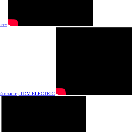
аст»
нной власти, TDM ELECTRIC