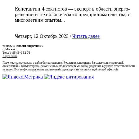
Константин Феоктистов — эксперт в области энерго-
решений и технологического предпринимательства, с
многолетним опытом...
Четверг, 12 Октябрь 2023 /
Читать далее
© 2026 «Новости энеретики»
г. Москва
Тел.: (495) 540-52-76
Карта сайта
Перепечатка материала с сайта без разрешения Редакции запрещена. За содержание новостей,
объявлений и комментариев, размещенных пользователями сайта, редакция журнала ответственности
не несет. Вся информация носит справочный характер и не является публичной офертой.