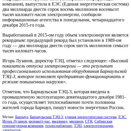
компания), выпустила в ЕЭС (Единая энергетическая система)
два миллиарда двести сорок восемь миллионов восемьсот
тысяч киловатт-часов электроэнергии, сообщили
информационные агентства в понедельник, четырнадцатого
декабря 2015-го года.
Выработанный в 2015-ом году объем электроэнергии является
рекордным: предыдущий рекорд был установлен в 1989-ом
году — два миллиарда двести сорок шесть миллионов семьсот
тысяч киловатт-часов.
Игорь Лузанов, директор ТЭЦ, отметил следующее: «
Высокий
показатель отпуска электроэнергии — это результат
профессионального использования оборудования Барнаульской
ТЭЦ-3, которое позволяет предприятию функционировать в
режиме повышенных нагрузок
«.
Отметим, что Барнаульская ТЭЦ-3, которая введена в
промышленную эксплуатацию девятнадцатого декабря 1981-
го года, осуществляет теплоснабжение почти половины
жителей города Барнаул, пишут новости энергетики России.
Метки:
Барнаул
,
Барнаульская ТЭЦ-3
,
единая энергетическая система
,
ЕЭС
,
Игорь Лузанов
,
киловатт-час
,
миллиард
,
миллион
,
СГК
,
Сибирская
генерирующая компания
,
теплоснабжение
,
ТЭЦ
,
электрогенерация
,
электроток