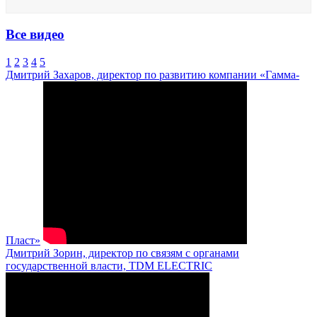
Все видео
1
2
3
4
5
Дмитрий Захаров, директор по развитию компании «Гамма-
Пласт»
Дмитрий Зорин, директор по связям с органами
государственной власти, TDM ELECTRIC