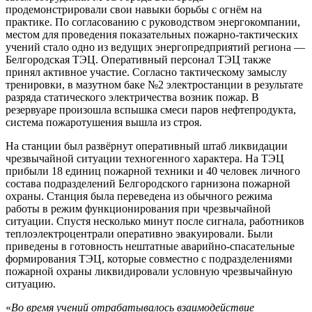
продемонстрировали свои навыки борьбы с огнём на
практике. По согласованию с руководством энергокомпании,
местом для проведения показательных пожарно-тактических
учений стало одно из ведущих энергопредприятий региона —
Белгородская ТЭЦ. Оперативный персонал ТЭЦ также
принял активное участие. Согласно тактическому замыслу
тренировки, в мазутном баке №2 электростанции в результате
разряда статического электричества возник пожар. В
резервуаре произошла вспышка смеси паров нефтепродукта,
система пожаротушения вышла из строя.
На станции был развёрнут оперативный штаб ликвидации
чрезвычайной ситуации техногенного характера. На ТЭЦ
прибыли 18 единиц пожарной техники и 40 человек личного
состава подразделений Белгородского гарнизона пожарной
охраны. Станция была переведена из обычного режима
работы в режим функционирования при чрезвычайной
ситуации. Спустя несколько минут после сигнала, работников
теплоэлектроцентрали оперативно эвакуировали. Были
приведены в готовность нештатные аварийно-спасательные
формирования ТЭЦ, которые совместно с подразделениями
пожарной охраны ликвидировали условную чрезвычайную
ситуацию.
«
Во время учений отрабатывалось взаимодействие