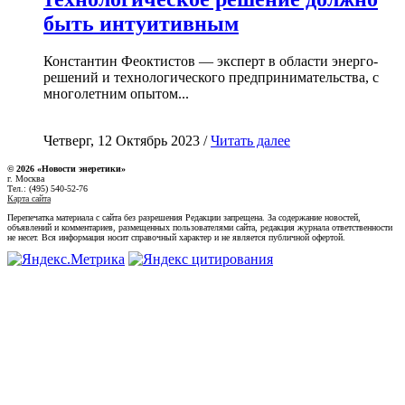
быть интуитивным
Константин Феоктистов — эксперт в области энерго-
решений и технологического предпринимательства, с
многолетним опытом...
Четверг, 12 Октябрь 2023 /
Читать далее
© 2026 «Новости энеретики»
г. Москва
Тел.: (495) 540-52-76
Карта сайта
Перепечатка материала с сайта без разрешения Редакции запрещена. За содержание новостей,
объявлений и комментариев, размещенных пользователями сайта, редакция журнала ответственности
не несет. Вся информация носит справочный характер и не является публичной офертой.