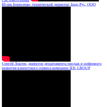
Системотехника
Игорь Борисенко, технический директор, Балс-Рус, ООО
Сергей Локтев, директор департамента продаж и цифрового
развития клиентского сервиса компании IEK GROUP