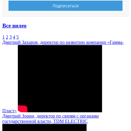
Все видео
1
2
3
4
5
Дмитрий Захаров, директор по развитию компании «Гамма-
Пласт»
Дмитрий Зорин, директор по связям с органами
государственной власти, TDM ELECTRIC