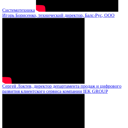
Системотехника
Игорь Борисенко, технический директор, Балс-Рус, ООО
Сергей Локтев, директор департамента продаж и цифрового
развития клиентского сервиса компании IEK GROUP