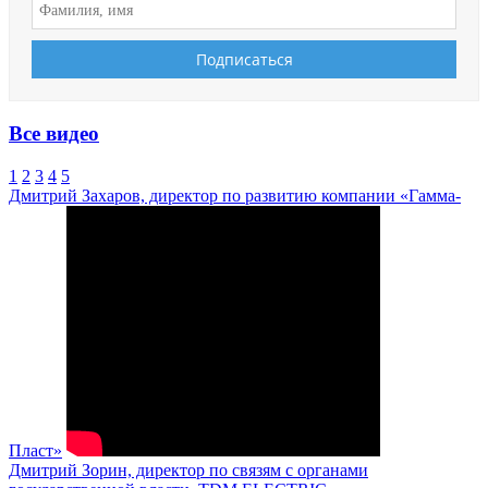
Все видео
1
2
3
4
5
Дмитрий Захаров, директор по развитию компании «Гамма-
Пласт»
Дмитрий Зорин, директор по связям с органами