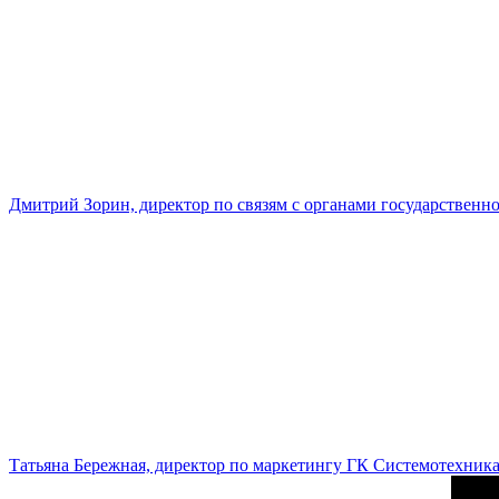
Дмитрий Зорин, директор по связям с органами государстве
Татьяна Бережная, директор по маркетингу ГК Системотехник