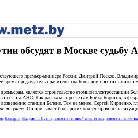
тин обсудят в Москве судьбу 
ствующего премьер-минисра России Дмитрий Песков, Владимир П
время председатель правительства Болгарии посетит с визитом
премьерам, является строительство атомной электростанции Бел
иваться эта АЭС. Как рассказал прессе сам Бойко Борисов, в фев
озведению станции Белене. Тем не менее, Сергей Кириенко, гла
не получал
«. Он призывает болгарских коллег прояснить ситуац
ов
,
Болгария
,
Владимир Путин
,
новости атомной энергетики
,
новости энергети