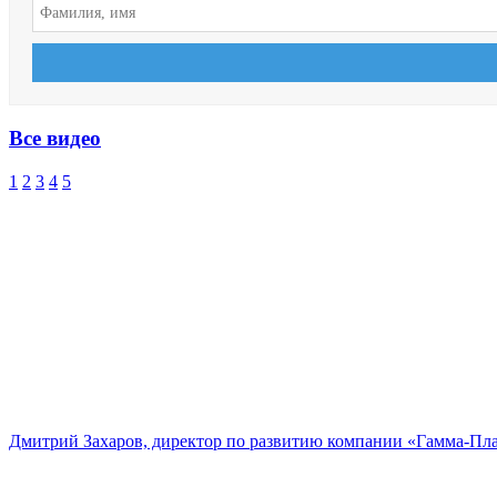
Все видео
1
2
3
4
5
Дмитрий Захаров, директор по развитию компании «Гамма-Пл