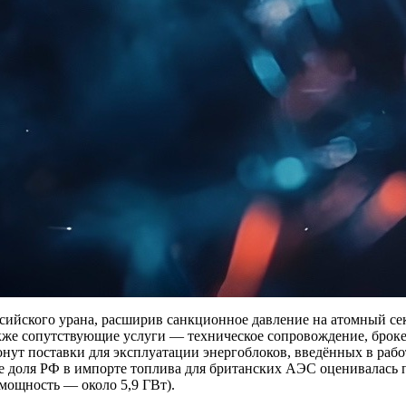
оссийского урана, расширив санкционное давление на атомный с
 также сопутствующие услуги — техническое сопровождение, бро
нут поставки для эксплуатации энергоблоков, введённых в работ
е доля РФ в импорте топлива для британских АЭС оценивалась п
мощность — около 5,9 ГВт).