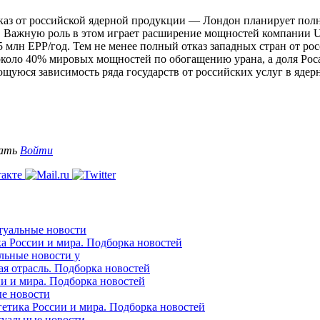
аз от российской ядерной продукции — Лондон планирует полно
 Важную роль в этом играет расширение мощностей компании Ur
млн ЕРР/год. Тем не менее полный отказ западных стран от рос
коло 40% мировых мощностей по обогащению урана, а доля Рос
уюся зависимость ряда государств от российских услуг в ядер
вать
Войти
ктуальные новости
ка России и мира. Подборка новостей
альные новости у
ая отрасль. Подборка новостей
ии и мира. Подборка новостей
ые новости
гетика России и мира. Подборка новостей
ктуальные новости