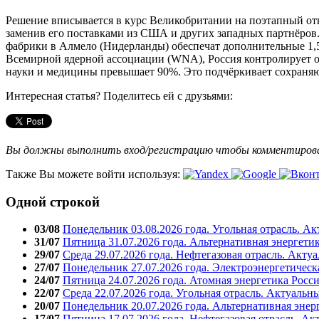
Решение вписывается в курс Великобритании на поэтапный отк
заменив его поставками из США и других западных партнёров.
фабрики в Алмело (Нидерланды) обеспечат дополнительные 1,5 
Всемирной ядерной ассоциации (WNA), Россия контролирует о
науки и медицины превышает 90%. Это подчёркивает сохраняющ
Интересная статья? Поделитесь ей с друзьями:
Вы должны выполнить вход/регистрацию чтобы комментиро
Также Вы можете войти используя:
Одной строкой
03/08
Понедельник 03.08.2026 года. Угольная отрасль. А
31/07
Пятница 31.07.2026 года. Альтернативная энергети
29/07
Среда 29.07.2026 года. Нефтегазовая отрасль. Акту
27/07
Понедельник 27.07.2026 года. Электроэнергетическ
24/07
Пятница 24.07.2026 года. Атомная энергетика Росс
22/07
Среда 22.07.2026 года. Угольная отрасль. Актуальн
20/07
Понедельник 20.07.2026 года. Альтернативная энер
17/07
Пятница 17.07.2026 года. Нефтегазовая отрасль. А