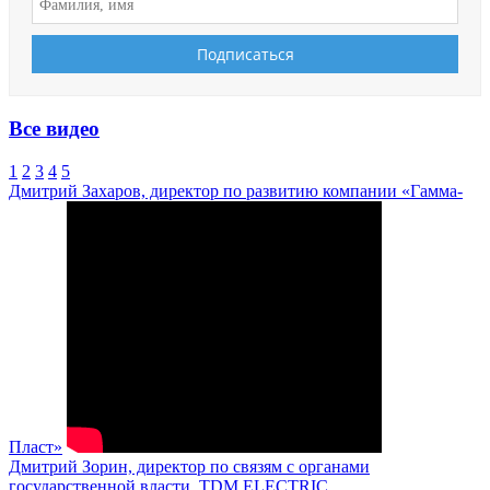
Все видео
1
2
3
4
5
Дмитрий Захаров, директор по развитию компании «Гамма-
Пласт»
Дмитрий Зорин, директор по связям с органами
государственной власти, TDM ELECTRIC