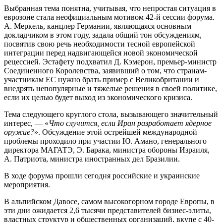
Выбранная тема понятна, учитывая, что непростая ситуация в
еврозоне стала неофициальным мотивом 42-й сессии форума.
А. Меркель, канцлер Германии, являющаяся основным
докладчиком в этом году, задала общий тон обсуждениям,
посвятив свою речь необходимости тесной европейской
интеграции перед надвигающейся новой экономической
рецессией. Эстафету подхватил Д. Кэмерон, премьер-министр
Соединенного Королевства, заявивший о том, что странам-
участникам ЕС нужно брать пример с Великобритании и
внедрять непопулярные и тяжелые решения в своей политике,
если их целью будет выход из экономического кризиса.
Тема следующего круглого стола, вызывающего значительный
интерес, — «
Что случится, если Иран разработает ядерное
оружие?
». Обсуждение этой острейшей международной
проблемы проходило при участии Ю. Амано, генерального
директора МАГАТЭ, Э. Барака, министра обороны Израиля,
А. Патриота, министра иностранных дел Бразилии.
В ходе форума прошли сегодня российские и украинские
мероприятия.
В альпийском Давосе, самом высокогорном городе Европы, в
эти дни ожидается 2,6 тысячи представителей бизнес-элиты,
властных структур и общественных организаций, вкупе с 40-