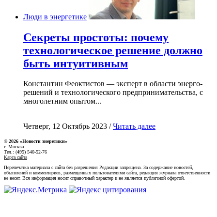
Люди в энергетике
Секреты простоты: почему
технологическое решение должно
быть интуитивным
Константин Феоктистов — эксперт в области энерго-
решений и технологического предпринимательства, с
многолетним опытом...
Четверг, 12 Октябрь 2023 /
Читать далее
© 2026 «Новости энеретики»
г. Москва
Тел.: (495) 540-52-76
Карта сайта
Перепечатка материала с сайта без разрешения Редакции запрещена. За содержание новостей,
объявлений и комментариев, размещенных пользователями сайта, редакция журнала ответственности
не несет. Вся информация носит справочный характер и не является публичной офертой.