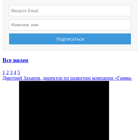
Все видео
1
2
3
4
5
Дмитрий Захаров, директор по развитию компании «Гамма-