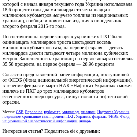
которой с начала января текущего года Украина использовала
18,6 процента или два миллиарда сто четырнадцать
миллионов кубометров
летучего
топлива из национальных
хранилищ, сообщили новостные издания в понедельник,
второго февраля 2015-го года.
По состоянию на первое января в украинских ПХГ было
одиннадцать миллиардов триста шестьдесят восемь
миллионов кубометров газа, на первое февраля — девять
миллиардов двести пятьдесят четыре миллиона кубических
метров. Заполненность хранилищ на первое января составляла
35,58 процента, на первое февраля — 28,96 процента.
Согласно представленной ранее информации, поступившей
от ФНЭБ (Фонд национальной энергетической информации),
в течение февраля и марта НАК «Нафтогаз Украины» сможет
извлечь из ПХГ до трех миллиардов кубометров
естественного энергоресурса, пишут новости нефтегазовой
отрасли.
Метки:
GSE
,
Евросоюз
,
кубометр
,
миллиард
,
миллион
,
Нафтогаз Украины
,
подземное хранилище газа
,
процент
,
ПХГ
,
Украина
,
февраль
,
ФНЭБ
,
Фонд
национальной энергетической информации
,
январь
Интересная статья? Поделитесь ей с друзьями: