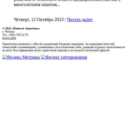
многолетним опытом...
Четверг, 12 Октябрь 2023 /
Читать далее
© 2026 «Новости энеретики»
г. Москва
Тел.: (495) 540-52-76
Карта сайта
Перепечатка материала с сайта без разрешения Редакции запрещена. За содержание новостей,
объявлений и комментариев, размещенных пользователями сайта, редакция журнала ответственности
не несет. Вся информация носит справочный характер и не является публичной офертой.