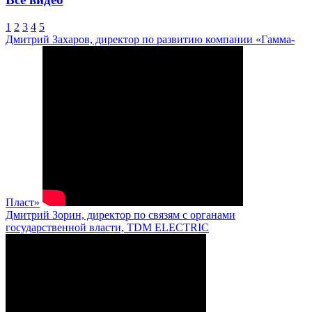
1
2
3
4
5
Дмитрий Захаров, директор по развитию компании «Гамма-
Пласт»
Дмитрий Зорин, директор по связям с органами
государственной власти, TDM ELECTRIC