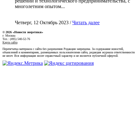
решений и технологического предпринимательства, с
многолетним опытом...
Четверг, 12 Октябрь 2023 /
Читать далее
© 2026 «Новости энеретики»
г. Москва
Тел.: (495) 540-52-76
Карта сайта
Перепечатка материала с сайта без разрешения Редакции запрещена. За содержание новостей,
объявлений и комментариев, размещенных пользователями сайта, редакция журнала ответственности
не несет. Вся информация носит справочный характер и не является публичной офертой.