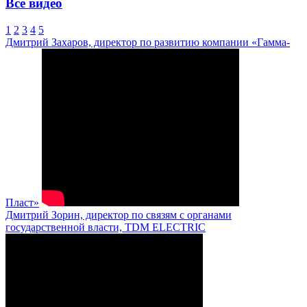
Все видео
1
2
3
4
5
Дмитрий Захаров, директор по развитию компании «Гамма-
Пласт»
Дмитрий Зорин, директор по связям с органами
государственной власти, TDM ELECTRIC