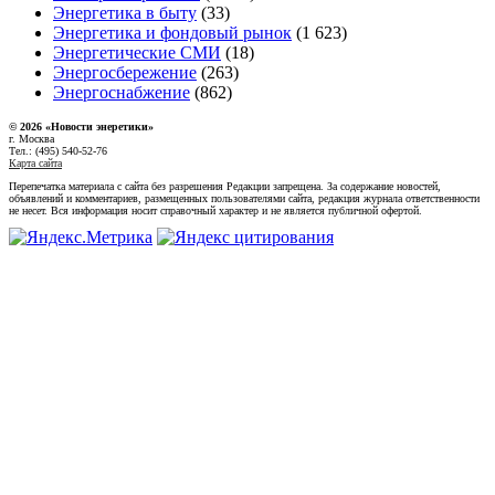
Энергетика в быту
(33)
Энергетика и фондовый рынок
(1 623)
Энергетические СМИ
(18)
Энергосбережение
(263)
Энергоснабжение
(862)
© 2026 «Новости энеретики»
г. Москва
Тел.: (495) 540-52-76
Карта сайта
Перепечатка материала с сайта без разрешения Редакции запрещена. За содержание новостей,
объявлений и комментариев, размещенных пользователями сайта, редакция журнала ответственности
не несет. Вся информация носит справочный характер и не является публичной офертой.