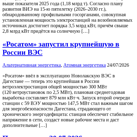
выше показателя 2025 года (1,18 млрд т). Согласно плану
развития ВИЭ на 15‑ю пятилетку (2026–2030 гг.),
обнародованному профильными госорганами, совокупная
установленная мощность электростанций на возобновляемых
источниках достигнет порядка 3,5 млрд кВт, причём свыше
2,8 млрд кВт придётся на солнечную […]
«Росатом» запустил крупнейшую в
России ВЭС
Альтернативная энергетика
,
Атомная энергетика
24/07/2026
«Росатом» ввёл в эксплуатацию Новолакскую ВЭС в
Дагестане — теперь это крупнейшая в России
ветроэлектростанция общей мощностью 300 МВт
(120 ветроустановок по 2,5 МВт), плановая среднегодовая
выработка составляет 879 млн кВт·ч. Запуск второй очереди
станции с 59 ВЭУ мощностью 147,5 МВт стал важным шагом
для энергобезопасности Дагестана, страдающего от
хронического энергодефицита: станция обеспечит стабильное
напряжение в сети, создаст новые рабочие места и даст
дополнительные […]