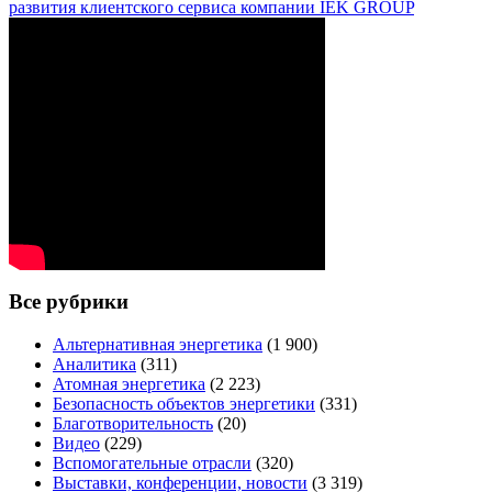
развития клиентского сервиса компании IEK GROUP
Все рубрики
Альтернативная энергетика
(1 900)
Аналитика
(311)
Атомная энергетика
(2 223)
Безопасность объектов энергетики
(331)
Благотворительность
(20)
Видео
(229)
Вспомогательные отрасли
(320)
Выставки, конференции, новости
(3 319)