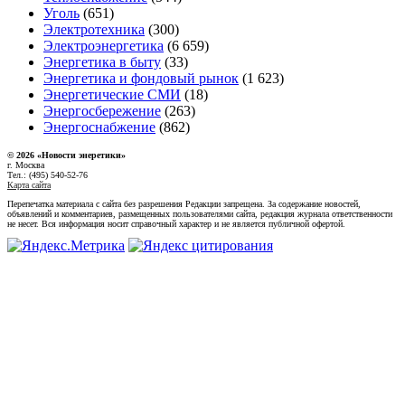
Уголь
(651)
Электротехника
(300)
Электроэнергетика
(6 659)
Энергетика в быту
(33)
Энергетика и фондовый рынок
(1 623)
Энергетические СМИ
(18)
Энергосбережение
(263)
Энергоснабжение
(862)
© 2026 «Новости энеретики»
г. Москва
Тел.: (495) 540-52-76
Карта сайта
Перепечатка материала с сайта без разрешения Редакции запрещена. За содержание новостей,
объявлений и комментариев, размещенных пользователями сайта, редакция журнала ответственности
не несет. Вся информация носит справочный характер и не является публичной офертой.