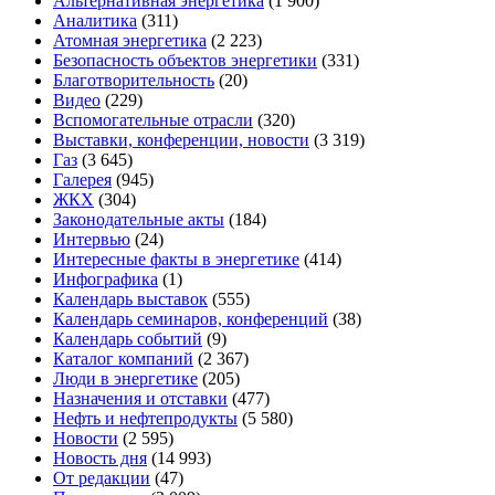
Альтернативная энергетика
(1 900)
Аналитика
(311)
Атомная энергетика
(2 223)
Безопасность объектов энергетики
(331)
Благотворительность
(20)
Видео
(229)
Вспомогательные отрасли
(320)
Выставки, конференции, новости
(3 319)
Газ
(3 645)
Галерея
(945)
ЖКХ
(304)
Законодательные акты
(184)
Интервью
(24)
Интересные факты в энергетике
(414)
Инфографика
(1)
Календарь выставок
(555)
Календарь семинаров, конференций
(38)
Календарь событий
(9)
Каталог компаний
(2 367)
Люди в энергетике
(205)
Назначения и отставки
(477)
Нефть и нефтепродукты
(5 580)
Новости
(2 595)
Новость дня
(14 993)
От редакции
(47)