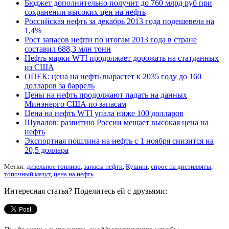
Бюджет дополнительно получит до 760 млрд руб при
сохранении высоких цен на нефть
Российская нефть за декабрь 2013 года подешевела на
1,4%
Рост запасов нефти по итогам 2013 года в стране
составил 688,3 млн тонн
Нефть марки WTI продолжает дорожать на статданных
из США
ОПЕК: цена на нефть вырастет к 2035 году до 160
долларов за баррель
Цены на нефть продолжают падать на данных
Минэнерго США по запасам
Цена на нефть WTI упала ниже 100 долларов
Шувалов: развитию России мешает высокая цена на
нефть
Экспортная пошлина на нефть с 1 ноября снизится на
20,5 доллара
Метки:
дизельное топливо
,
запасы нефти
,
Кушинг
,
спрос на дистилляты
,
топочный мазут
,
цена на нефть
Интересная статья? Поделитесь ей с друзьями: