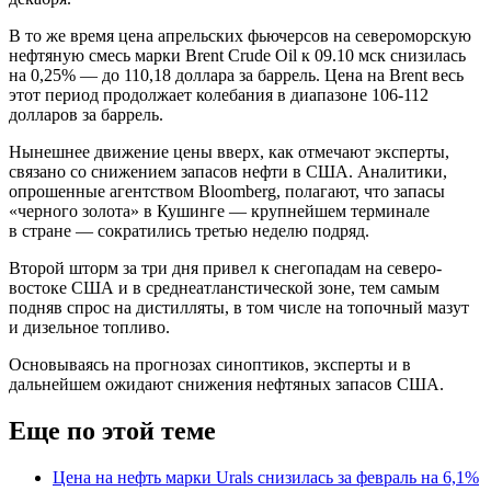
В то же время цена апрельских фьючерсов на североморскую
нефтяную смесь марки Brent Crude Oil к 09.10 мск снизилась
на 0,25% — до 110,18 доллара за баррель. Цена на Brent весь
этот период продолжает колебания в диапазоне 106-112
долларов за баррель.
Нынешнее движение цены вверх, как отмечают эксперты,
связано со снижением запасов нефти в США. Аналитики,
опрошенные агентством Bloomberg, полагают, что запасы
«черного золота» в Кушинге — крупнейшем терминале
в стране — сократились третью неделю подряд.
Второй шторм за три дня привел к снегопадам на северо-
востоке США и в среднеатланстической зоне, тем самым
подняв спрос на дистилляты, в том числе на топочный мазут
и дизельное топливо.
Основываясь на прогнозах синоптиков, эксперты и в
дальнейшем ожидают снижения нефтяных запасов США.
Еще по этой теме
Цена на нефть марки Urals снизилась за февраль на 6,1%