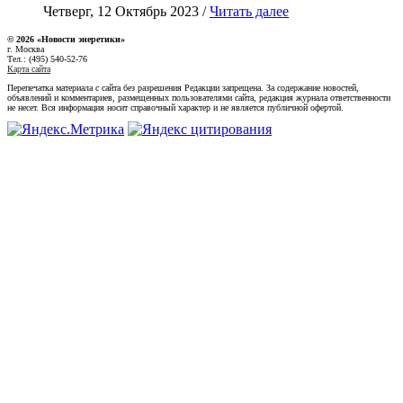
Четверг, 12 Октябрь 2023 /
Читать далее
© 2026 «Новости энеретики»
г. Москва
Тел.: (495) 540-52-76
Карта сайта
Перепечатка материала с сайта без разрешения Редакции запрещена. За содержание новостей,
объявлений и комментариев, размещенных пользователями сайта, редакция журнала ответственности
не несет. Вся информация носит справочный характер и не является публичной офертой.