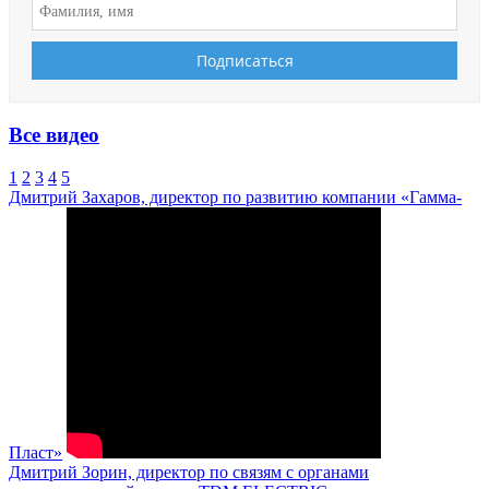
Все видео
1
2
3
4
5
Дмитрий Захаров, директор по развитию компании «Гамма-
Пласт»
Дмитрий Зорин, директор по связям с органами