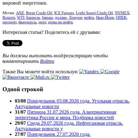
мировой энергетики.
Метки:
ANZ
,
Brent Crude Oil
,
ICE Futures
,
Light Sweet Crude Oil
,
NYMEX
,
Reuters
,
WTI
,
баррель
,
биржа
,
доллар
,
Лондон
,
нефть
,
Нью-Йорк
,
ОПЕК
,
процент
,
фьючерсы
,
цент
,
цены на нефть
Интересная статья? Поделитесь ей с друзьями:
Вы должны выполнить вход/регистрацию чтобы
комментировать
Войти
Также Вы можете войти используя:
Одной строкой
03/08
Понедельник 03.08.2026 года. Угольная отрасль.
Актуальные новости
31/07
Пятница 31.07.2026 года. Альтернативная
энергетика России и мира. Подборка новостей
29/07
Среда 29.07.2026 года. Нефтегазовая отрасль.
Актуальные новости у
27/07
Понедельник 27.07.2026 года.