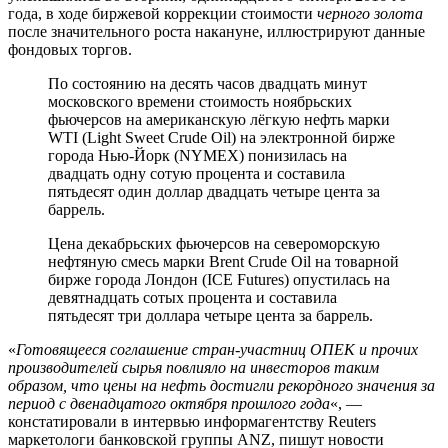
года, в ходе биржевой коррекции стоимости
черного золота
после значительного роста накануне, иллюстрируют данные
фондовых торгов.
По состоянию на десять часов двадцать минут
московского времени стоимость ноябрьских
фьючерсов на американскую лёгкую нефть марки
WTI (Light Sweet Crude Oil) на электронной бирже
города Нью-Йорк (NYMEX) понизилась на
двадцать одну сотую процента и составила
пятьдесят один доллар двадцать четыре цента за
баррель.
Цена декабрьских фьючерсов на североморскую
нефтяную смесь марки Brent Crude Oil на товарной
бирже города Лондон (ICE Futures) опустилась на
девятнадцать сотых процента и составила
пятьдесят три доллара четыре цента за баррель.
«
Готовящееся соглашение стран-участниц ОПЕК и прочих
производителей сырья повлияло на инвесторов таким
образом, что цены на нефть достигли рекордного значения за
период с двенадцатого октября прошлого года
«, —
констатировали в интервью информагентству Reuters
маркетологи банковской группы ANZ, пишут новости