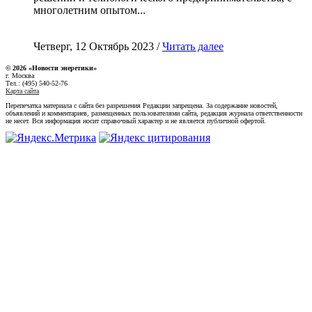
многолетним опытом...
Четверг, 12 Октябрь 2023 /
Читать далее
© 2026 «Новости энеретики»
г. Москва
Тел.: (495) 540-52-76
Карта сайта
Перепечатка материала с сайта без разрешения Редакции запрещена. За содержание новостей,
объявлений и комментариев, размещенных пользователями сайта, редакция журнала ответственности
не несет. Вся информация носит справочный характер и не является публичной офертой.