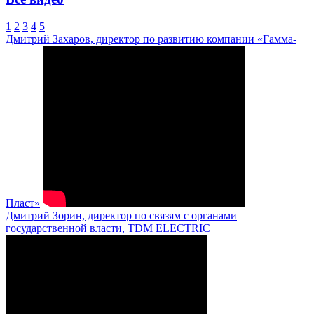
1
2
3
4
5
Дмитрий Захаров, директор по развитию компании «Гамма-
Пласт»
Дмитрий Зорин, директор по связям с органами
государственной власти, TDM ELECTRIC