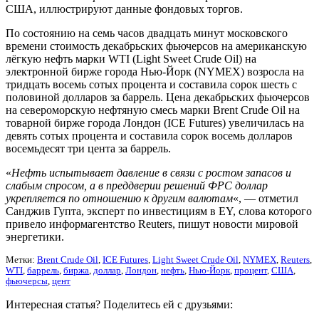
США, иллюстрируют данные фондовых торгов.
По состоянию на семь часов двадцать минут московского
времени стоимость декабрьских фьючерсов на американскую
лёгкую нефть марки WTI (Light Sweet Crude Oil) на
электронной бирже города Нью-Йорк (NYMEX) возросла на
тридцать восемь сотых процента и составила сорок шесть с
половиной долларов за баррель. Цена декабрьских фьючерсов
на североморскую нефтяную смесь марки Brent Crude Oil на
товарной бирже города Лондон (ICE Futures) увеличилась на
девять сотых процента и составила сорок восемь долларов
восемьдесят три цента за баррель.
«
Нефть испытывает давление в связи с ростом запасов и
слабым спросом, а в преддверии решений ФРС доллар
укрепляется по отношению к другим валютам
«, — отметил
Санджив Гупта, эксперт по инвестициям в EY, слова которого
привело информагентство Reuters, пишут новости мировой
энергетики.
Метки:
Brent Crude Oil
,
ICE Futures
,
Light Sweet Crude Oil
,
NYMEX
,
Reuters
,
WTI
,
баррель
,
биржа
,
доллар
,
Лондон
,
нефть
,
Нью-Йорк
,
процент
,
США
,
фьючерсы
,
цент
Интересная статья? Поделитесь ей с друзьями: