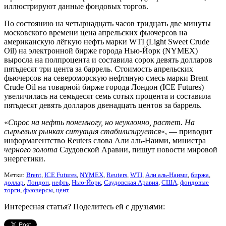
иллюстрируют данные фондовых торгов.
По состоянию на четырнадцать часов тридцать две минуты
московского времени цена апрельских фьючерсов на
американскую лёгкую нефть марки WTI (Light Sweet Crude
Oil) на электронной бирже города Нью-Йорк (NYMEX)
выросла на полпроцента и составила сорок девять долларов
пятьдесят три цента за баррель. Стоимость апрельских
фьючерсов на североморскую нефтяную смесь марки Brent
Crude Oil на товарной бирже города Лондон (ICE Futures)
увеличилась на семьдесят семь сотых процента и составила
пятьдесят девять долларов двенадцать центов за баррель.
«
Спрос на нефть понемногу, но неуклонно, растет. На
сырьевых рынках ситуация стабилизируется
«, — приводит
информагентство Reuters слова Али аль-Наими, министра
черного золота
Саудовской Аравии, пишут новости мировой
энергетики.
Метки:
Brent
,
ICE Futures
,
NYMEX
,
Reuters
,
WTI
,
Али аль-Наими
,
биржа
,
доллар
,
Лондон
,
нефть
,
Нью-Йорк
,
Саудовская Аравия
,
США
,
фондовые
торги
,
фьючерсы
,
цент
Интересная статья? Поделитесь ей с друзьями: