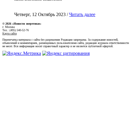
Четверг, 12 Октябрь 2023 /
Читать далее
© 2026 «Новости энеретики»
г. Москва
Тел.: (495) 540-52-76
Карта сайта
Перепечатка материала с сайта без разрешения Редакции запрещена. За содержание новостей,
объявлений и комментариев, размещенных пользователями сайта, редакция журнала ответственности
не несет. Вся информация носит справочный характер и не является публичной офертой.