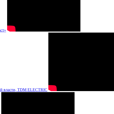
аст»
нной власти, TDM ELECTRIC