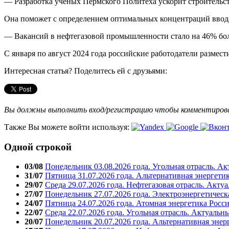
— Разработка учёных Пермского Политеха ускорит строительс
Она поможет с определением оптимальных концентраций ввод
— Вакансий в нефтегазовой промышленности стало на 46% бо
С января по август 2024 года российские работодатели размести
Интересная статья? Поделитесь ей с друзьями:
Вы должны выполнить вход/регистрацию чтобы комментиро
Также Вы можете войти используя:
Одной строкой
03/08
Понедельник 03.08.2026 года. Угольная отрасль. А
31/07
Пятница 31.07.2026 года. Альтернативная энергети
29/07
Среда 29.07.2026 года. Нефтегазовая отрасль. Акту
27/07
Понедельник 27.07.2026 года. Электроэнергетическ
24/07
Пятница 24.07.2026 года. Атомная энергетика Росс
22/07
Среда 22.07.2026 года. Угольная отрасль. Актуальн
20/07
Понедельник 20.07.2026 года. Альтернативная энер