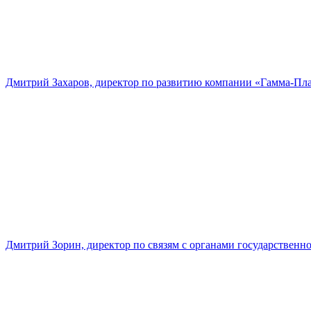
Дмитрий Захаров, директор по развитию компании «Гамма-Пл
Дмитрий Зорин, директор по связям с органами государстве