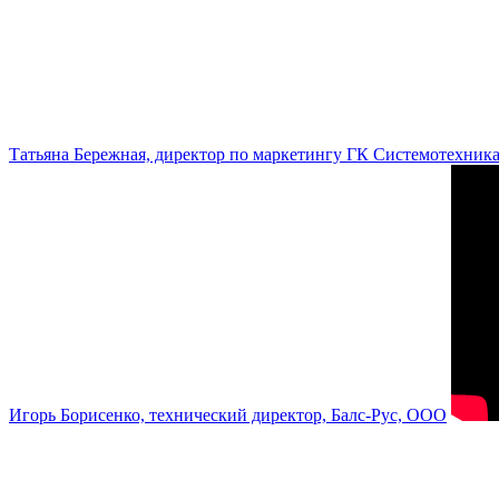
Татьяна Бережная, директор по маркетингу ГК Системотехник
Игорь Борисенко, технический директор, Балс-Рус, ООО