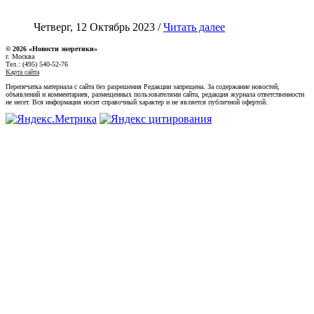
Четверг, 12 Октябрь 2023 /
Читать далее
© 2026 «Новости энеретики»
г. Москва
Тел.: (495) 540-52-76
Карта сайта
Перепечатка материала с сайта без разрешения Редакции запрещена. За содержание новостей,
объявлений и комментариев, размещенных пользователями сайта, редакция журнала ответственности
не несет. Вся информация носит справочный характер и не является публичной офертой.