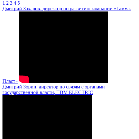
1
2
3
4
5
Дмитрий Захаров, директор по развитию компании «Гамма-
Пласт»
Дмитрий Зорин, директор по связям с органами
государственной власти, TDM ELECTRIC