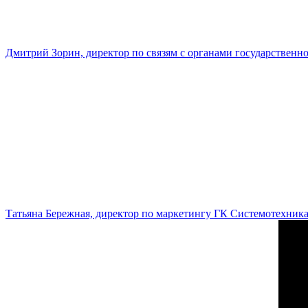
Дмитрий Зорин, директор по связям с органами государстве
Татьяна Бережная, директор по маркетингу ГК Системотехник