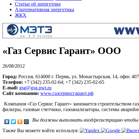
Статьи об энергетике
Альтернативная энергетика
ЖКХ
«Газ Сервис Гарант» ООО
26/08/2012
Город:
Россия, 614000 г. Пермь, ул. Монастырская, 14, офис 407
Телефон:
+7 (342) 235-02-64; +7 (342) 235-02-65
E-mail:
gsg@gsg.pwt.ru
Сайт компании:
www.газсервисгарант.рф
Kомпания «Газ Сервис Гарант» занимается строительством га
фильтры, газовые счетчики, газоанализаторы, системы аварийн
Вы должны выполнить вход/регистрацию чтоб
Также Вы можете войти используя: