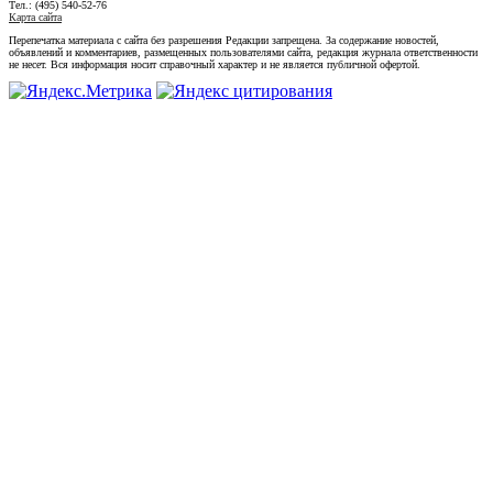
Тел.: (495) 540-52-76
Карта сайта
Перепечатка материала с сайта без разрешения Редакции запрещена. За содержание новостей,
объявлений и комментариев, размещенных пользователями сайта, редакция журнала ответственности
не несет. Вся информация носит справочный характер и не является публичной офертой.