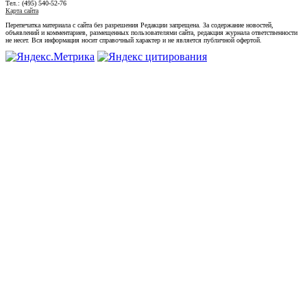
Тел.: (495) 540-52-76
Карта сайта
Перепечатка материала с сайта без разрешения Редакции запрещена. За содержание новостей,
объявлений и комментариев, размещенных пользователями сайта, редакция журнала ответственности
не несет. Вся информация носит справочный характер и не является публичной офертой.