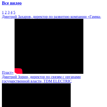
Все видео
1
2
3
4
5
Дмитрий Захаров, директор по развитию компании «Гамма-
Пласт»
Дмитрий Зорин, директор по связям с органами
государственной власти, TDM ELECTRIC