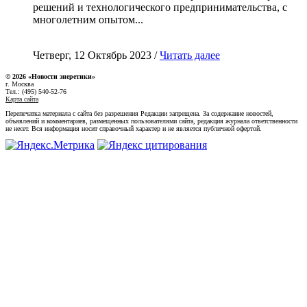
решений и технологического предпринимательства, с
многолетним опытом...
Четверг, 12 Октябрь 2023 /
Читать далее
© 2026 «Новости энеретики»
г. Москва
Тел.: (495) 540-52-76
Карта сайта
Перепечатка материала с сайта без разрешения Редакции запрещена. За содержание новостей,
объявлений и комментариев, размещенных пользователями сайта, редакция журнала ответственности
не несет. Вся информация носит справочный характер и не является публичной офертой.