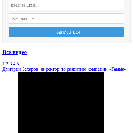
Все видео
1
2
3
4
5
Дмитрий Захаров, директор по развитию компании «Гамма-