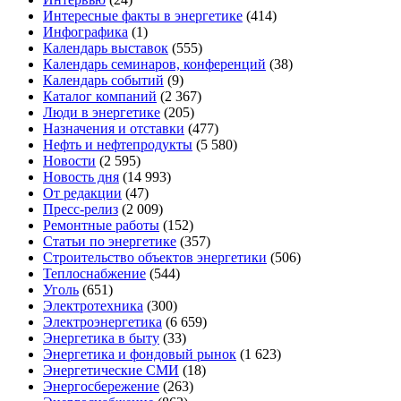
Интересные факты в энергетике
(414)
Инфографика
(1)
Календарь выставок
(555)
Календарь семинаров, конференций
(38)
Календарь событий
(9)
Каталог компаний
(2 367)
Люди в энергетике
(205)
Назначения и отставки
(477)
Нефть и нефтепродукты
(5 580)
Новости
(2 595)
Новость дня
(14 993)
От редакции
(47)
Пресс-релиз
(2 009)
Ремонтные работы
(152)
Статьи по энергетике
(357)
Строительство объектов энергетики
(506)
Теплоснабжение
(544)
Уголь
(651)
Электротехника
(300)
Электроэнергетика
(6 659)
Энергетика в быту
(33)
Энергетика и фондовый рынок
(1 623)
Энергетические СМИ
(18)
Энергосбережение
(263)