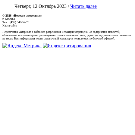
Четверг, 12 Октябрь 2023 /
Читать далее
© 2026 «Новости энеретики»
г. Москва
Тел.: (495) 540-52-76
Карта сайта
Перепечатка материала с сайта без разрешения Редакции запрещена. За содержание новостей,
объявлений и комментариев, размещенных пользователями сайта, редакция журнала ответственности
не несет. Вся информация носит справочный характер и не является публичной офертой.