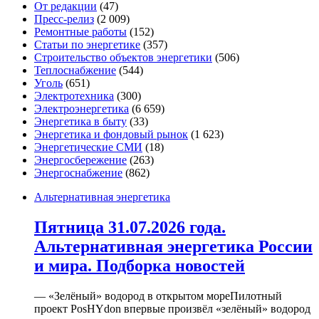
От редакции
(47)
Пресс-релиз
(2 009)
Ремонтные работы
(152)
Статьи по энергетике
(357)
Строительство объектов энергетики
(506)
Теплоснабжение
(544)
Уголь
(651)
Электротехника
(300)
Электроэнергетика
(6 659)
Энергетика в быту
(33)
Энергетика и фондовый рынок
(1 623)
Энергетические СМИ
(18)
Энергосбережение
(263)
Энергоснабжение
(862)
Альтернативная энергетика
Пятница 31.07.2026 года.
Альтернативная энергетика России
и мира. Подборка новостей
— «Зелёный» водород в открытом мореПилотный
проект PosHYdon впервые произвёл «зелёный» водород