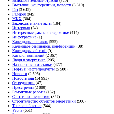
Вспомогательные отрасли
(320)
Выставки, конференции, новости
(3 319)
Газ
(3 645)
Галерея
(945)
ЖКХ
(304)
Законодательные акты
(184)
Интервью
(24)
Интересные факты в энергетике
(414)
Инфографика
(1)
Календарь выставок
(555)
Календарь семинаров, конференций
(38)
Календарь событий
(9)
Каталог компаний
(2 367)
Люди в энергетике
(205)
Назначения и отставки
(477)
Нефть и нефтепродукты
(5 580)
Новости
(2 595)
Новость дня
(14 993)
От редакции
(47)
Пресс-релиз
(2 009)
Ремонтные работы
(152)
Статьи по энергетике
(357)
Строительство объектов энергетики
(506)
Теплоснабжение
(544)
Уголь
(651)