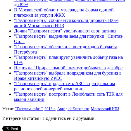
до 85%
В Московской области утверждена форма единой
платежки за услуги ЖКХ
"Газпром нефть" собирается консолидировать 100%
акций Московского НПЗ
Дочки "Газпром нефти" увеличивают свои активы
"Газпром нефть" выделила заем для покупки "Синтаз-
Ойл"
"Газпром нефть" обеспечила рост доходов бюджета
Петербурга
"Газпром нефть" планирует увеличить добычу газа на
61%
Нефть на "Приразломной" начнут добывать в декабре
"Газпром нефть" выбрала подрядчиком для бурения в
Ираке китайскую ZPEC
"Газпром нефть" продаст сеть АЗС в центральном
регионе своей дочерней компании
"Газпром нефть" построит в Ленобласти сеть ТЗК для
малой авиации
Метки:
"Газпром нефть"
,
2013 г.
,
Аркадий Егизарьян
,
Московский НПЗ
Интересная статья? Поделитесь ей с друзьями: