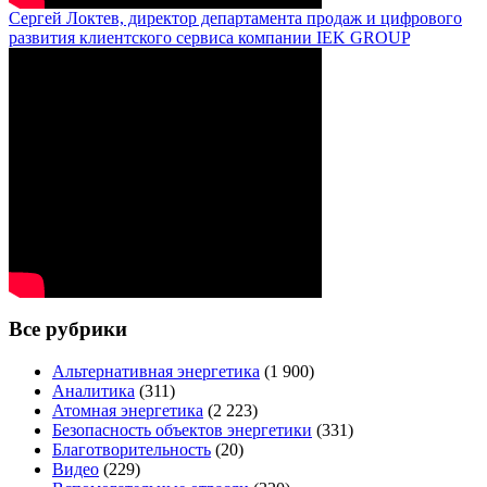
Сергей Локтев, директор департамента продаж и цифрового
развития клиентского сервиса компании IEK GROUP
Все рубрики
Альтернативная энергетика
(1 900)
Аналитика
(311)
Атомная энергетика
(2 223)
Безопасность объектов энергетики
(331)
Благотворительность
(20)
Видео
(229)