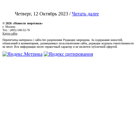
Четверг, 12 Октябрь 2023 /
Читать далее
© 2026 «Новости энеретики»
г. Москва
Тел.: (495) 540-52-76
Карта сайта
Перепечатка материала с сайта без разрешения Редакции запрещена. За содержание новостей,
объявлений и комментариев, размещенных пользователями сайта, редакция журнала ответственности
не несет. Вся информация носит справочный характер и не является публичной офертой.