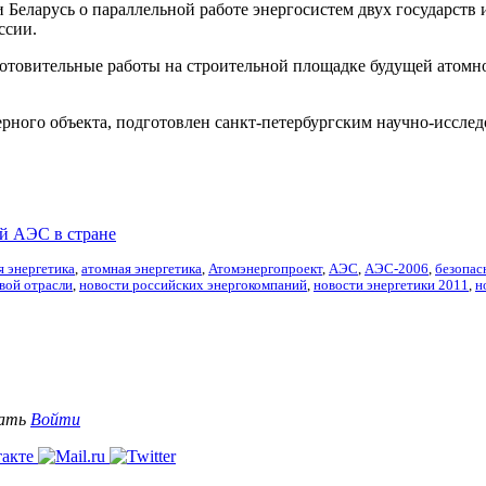
Беларусь о параллельной работе энергосистем двух государств 
ссии.
отовительные работы на строительной площадке будущей атомно
ерного объекта, подготовлен санкт-петербургским научно-иссле
ой АЭС в стране
я энергетика
,
атомная энергетика
,
Атомэнергопроект
,
АЭС
,
АЭС-2006
,
безопас
вой отрасли
,
новости российских энергокомпаний
,
новости энергетики 2011
,
н
вать
Войти