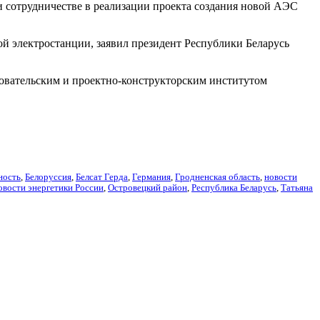
и сотрудничестве в реализации проекта создания новой АЭС
й электростанции, заявил президент Республики Беларусь
довательским и проектно-конструкторским институтом
ность
,
Белоруссия
,
Белсат Герда
,
Германия
,
Гродненская область
,
новости
овости энергетики России
,
Островецкий район
,
Республика Беларусь
,
Татьяна