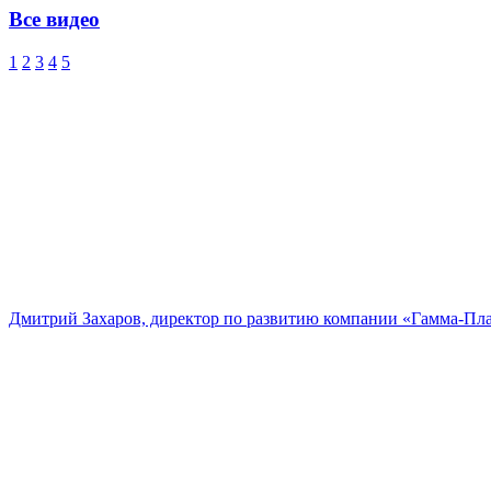
Все видео
1
2
3
4
5
Дмитрий Захаров, директор по развитию компании «Гамма-Пл