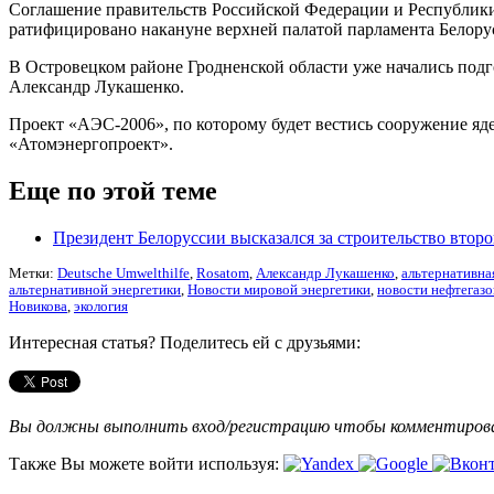
Соглашение правительств Российской Федерации и Республики 
ратифицировано накануне верхней палатой парламента Белору
В Островецком районе Гродненской области уже начались подг
Александр Лукашенко.
Проект «АЭС-2006», по которому будет вестись сооружение яд
«Атомэнергопроект».
Еще по этой теме
Президент Белоруссии высказался за строительство втор
Метки:
Deutsche Umwelthilfe
,
Rosatom
,
Александр Лукашенко
,
альтернативна
альтернативной энергетики
,
Новости мировой энергетики
,
новости нефтегазо
Новикова
,
экология
Интересная статья? Поделитесь ей с друзьями:
Вы должны выполнить вход/регистрацию чтобы комментиро
Также Вы можете войти используя: