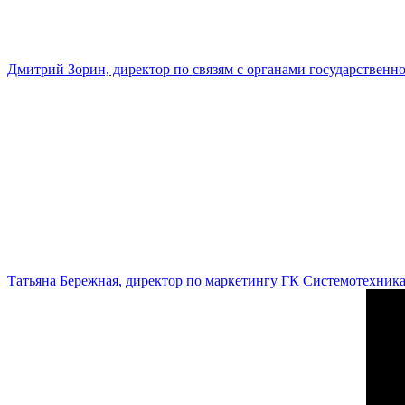
Дмитрий Зорин, директор по связям с органами государстве
Татьяна Бережная, директор по маркетингу ГК Системотехник