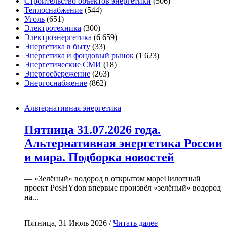
Строительство объектов энергетики
(506)
Теплоснабжение
(544)
Уголь
(651)
Электротехника
(300)
Электроэнергетика
(6 659)
Энергетика в быту
(33)
Энергетика и фондовый рынок
(1 623)
Энергетические СМИ
(18)
Энергосбережение
(263)
Энергоснабжение
(862)
Альтернативная энергетика
Пятница 31.07.2026 года.
Альтернативная энергетика России
и мира. Подборка новостей
— «Зелёный» водород в открытом мореПилотный
проект PosHYdon впервые произвёл «зелёный» водород
на...
Пятница, 31 Июль 2026 /
Читать далее