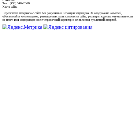
Тел.: (495) 540-52-76
Карта сайта
Перепечатка материала с сайта без разрешения Редакции запрещена. За содержание новостей,
объявлений и комментариев, размещенных пользователями сайта, редакция журнала ответственности
не несет. Вся информация носит справочный характер и не является публичной офертой.