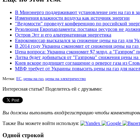
В Минэнерго поддерживают установление цен на газ в за
Изменения влажности воздуха как источник энергии
"Ведомости" проведут конференцию по российской энер
Резолюция Европарламента: поставки ресурсов не должн
Остров Эгг и его альтернативная энергетика
Еврокомиссар высказался за снижение цены на газ для У
В 2014 году Украина сэкономит от снижения цены на газ
Цена вопроса: Украина сэкономит $7 млрд, а "Газпром" по
Литва будет добиваться от "Газпрома" снижения цены на 
Киев вскоре подпишет соглашение о реверсе газа из Сло
МВФ требует от Украины повысить цены на газ для насе
Метки:
ЕС
,
цены на газ
,
цены на электричество
Интересная статья? Поделитесь ей с друзьями:
Вы должны выполнить вход/регистрацию чтобы комментиро
Также Вы можете войти используя:
Одной строкой