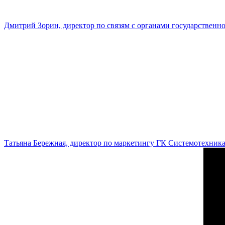
Дмитрий Зорин, директор по связям с органами государстве
Татьяна Бережная, директор по маркетингу ГК Системотехник