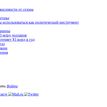
висимости от сезона
гетике
ы использоваться как политический инструмент
краины
 3 млрд долларов
теряет $3 млрд в год
газ
вакии
ления
вать
Войти