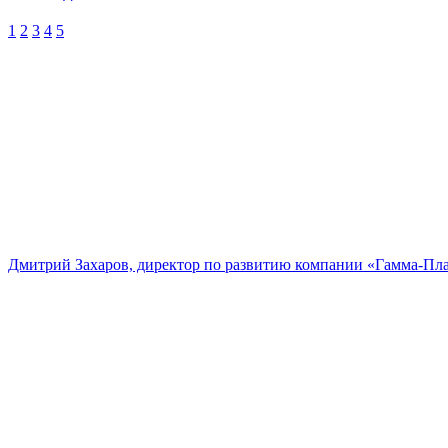
1
2
3
4
5
Дмитрий Захаров, директор по развитию компании «Гамма-Пл