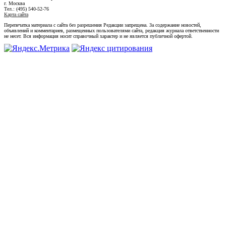
г. Москва
Тел.: (495) 540-52-76
Карта сайта
Перепечатка материала с сайта без разрешения Редакции запрещена. За содержание новостей,
объявлений и комментариев, размещенных пользователями сайта, редакция журнала ответственности
не несет. Вся информация носит справочный характер и не является публичной офертой.