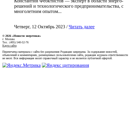
Константин Феоктистов — эксперт в области энерго-
решений и технологического предпринимательства, с
многолетним опытом...
Четверг, 12 Октябрь 2023 /
Читать далее
© 2026 «Новости энеретики»
г. Москва
Тел.: (495) 540-52-76
Карта сайта
Перепечатка материала с сайта без разрешения Редакции запрещена. За содержание новостей,
объявлений и комментариев, размещенных пользователями сайта, редакция журнала ответственности
не несет. Вся информация носит справочный характер и не является публичной офертой.