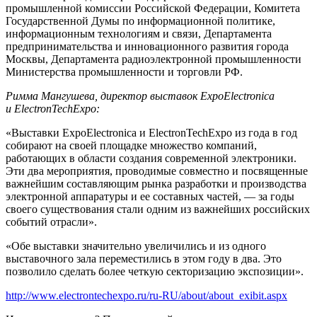
промышленной комиссии Российской Федерации, Комитета
Государственной Думы по информационной политике,
информационным технологиям и связи, Департамента
предпринимательства и инновационного развития города
Москвы, Департамента радиоэлектронной промышленности
Министерства промышленности и торговли РФ.
Римма Мангушева, директор выставок ExpoElectronica
и ElectronTechExpo:
«Выставки ExpoElectronica и ElectronTechExpo из года в год
собирают на своей площадке множество компаний,
работающих в области создания современной электроники.
Эти два мероприятия, проводимые совместно и посвященные
важнейшим составляющим рынка разработки и производства
электронной аппаратуры и ее составных частей, — за годы
своего существования стали одним из важнейших российских
событий отрасли».
«Обе выставки значительно увеличились и из одного
выставочного зала переместились в этом году в два. Это
позволило сделать более четкую секторизацию экспозиции».
http://www.electrontechexpo.ru/ru-RU/about/about_exibit.aspx