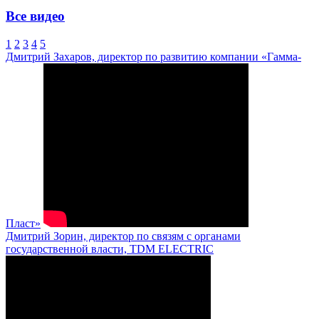
Все видео
1
2
3
4
5
Дмитрий Захаров, директор по развитию компании «Гамма-
Пласт»
Дмитрий Зорин, директор по связям с органами
государственной власти, TDM ELECTRIC