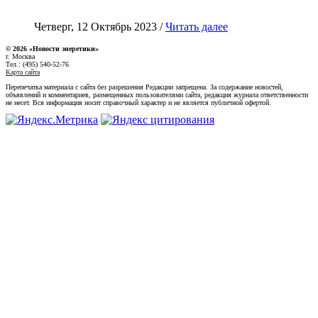
Четверг, 12 Октябрь 2023 /
Читать далее
© 2026 «Новости энеретики»
г. Москва
Тел.: (495) 540-52-76
Карта сайта
Перепечатка материала с сайта без разрешения Редакции запрещена. За содержание новостей,
объявлений и комментариев, размещенных пользователями сайта, редакция журнала ответственности
не несет. Вся информация носит справочный характер и не является публичной офертой.