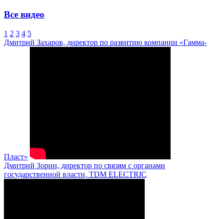
Все видео
1
2
3
4
5
Дмитрий Захаров, директор по развитию компании «Гамма-
Пласт»
Дмитрий Зорин, директор по связям с органами
государственной власти, TDM ELECTRIC