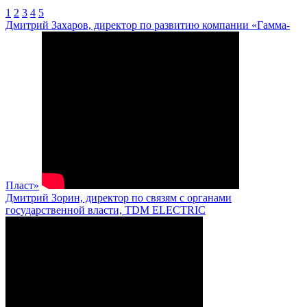
1
2
3
4
5
Дмитрий Захаров, директор по развитию компании «Гамма-
Пласт»
Дмитрий Зорин, директор по связям с органами
государственной власти, TDM ELECTRIC