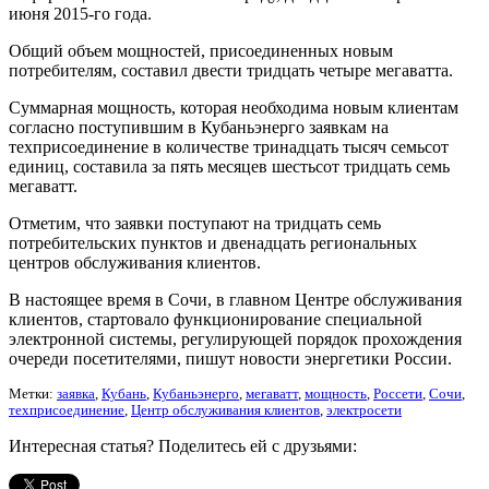
июня 2015-го года.
Общий объем мощностей, присоединенных новым
потребителям, составил двести тридцать четыре мегаватта.
Суммарная мощность, которая необходима новым клиентам
согласно поступившим в Кубаньэнерго заявкам на
техприсоединение в количестве тринадцать тысяч семьсот
единиц, составила за пять месяцев шестьсот тридцать семь
мегаватт.
Отметим, что заявки поступают на тридцать семь
потребительских пунктов и двенадцать региональных
центров обслуживания клиентов.
В настоящее время в Сочи, в главном Центре обслуживания
клиентов, стартовало функционирование специальной
электронной системы, регулирующей порядок прохождения
очереди посетителями, пишут новости энергетики России.
Метки:
заявка
,
Кубань
,
Кубаньэнерго
,
мегаватт
,
мощность
,
Россети
,
Сочи
,
техприсоединение
,
Центр обслуживания клиентов
,
электросети
Интересная статья? Поделитесь ей с друзьями: