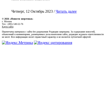
Четверг, 12 Октябрь 2023 /
Читать далее
© 2026 «Новости энеретики»
г. Москва
Тел.: (495) 540-52-76
Карта сайта
Перепечатка материала с сайта без разрешения Редакции запрещена. За содержание новостей,
объявлений и комментариев, размещенных пользователями сайта, редакция журнала ответственности
не несет. Вся информация носит справочный характер и не является публичной офертой.