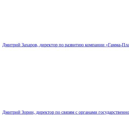
Дмитрий Захаров, директор по развитию компании «Гамма-Пл
Дмитрий Зорин, директор по связям с органами государстве