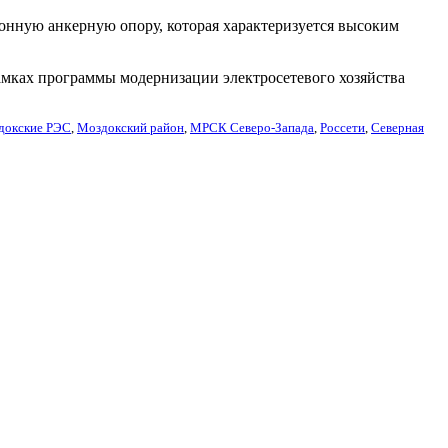
онную анкерную опору, которая характеризуется высоким
мках программы модернизации электросетевого хозяйства
докские РЭС
,
Моздокский район
,
МРСК Северо-Запада
,
Россети
,
Северная