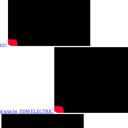
аст»
нной власти, TDM ELECTRIC