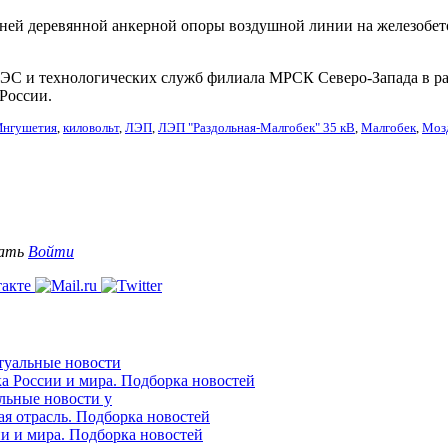
ней деревянной анкерной опоры воздушной линии на железобет
ЭС и технологических служб филиала МРСК Северо-Запада в ра
России.
Ингушетия
,
киловольт
,
ЛЭП
,
ЛЭП "Раздольная-Малгобек" 35 кВ
,
Малгобек
,
Моз
вать
Войти
ктуальные новости
ка России и мира. Подборка новостей
альные новости у
ая отрасль. Подборка новостей
ии и мира. Подборка новостей