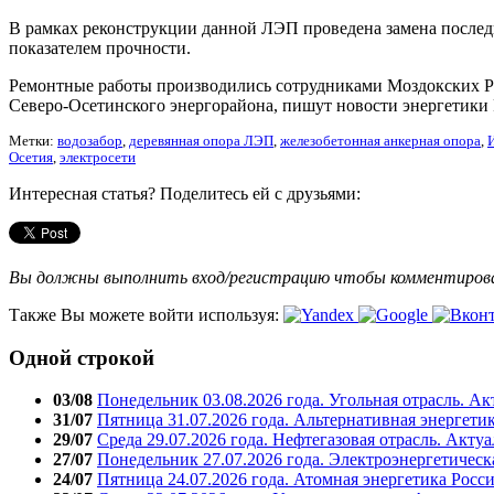
В рамках реконструкции данной ЛЭП проведена замена послед
показателем прочности.
Ремонтные работы производились сотрудниками Моздокских Р
Северо-Осетинского энергорайона, пишут новости энергетики 
Метки:
водозабор
,
деревянная опора ЛЭП
,
железобетонная анкерная опора
,
Осетия
,
электросети
Интересная статья? Поделитесь ей с друзьями:
Вы должны выполнить вход/регистрацию чтобы комментиро
Также Вы можете войти используя:
Одной строкой
03/08
Понедельник 03.08.2026 года. Угольная отрасль. А
31/07
Пятница 31.07.2026 года. Альтернативная энергети
29/07
Среда 29.07.2026 года. Нефтегазовая отрасль. Акту
27/07
Понедельник 27.07.2026 года. Электроэнергетическ
24/07
Пятница 24.07.2026 года. Атомная энергетика Росс