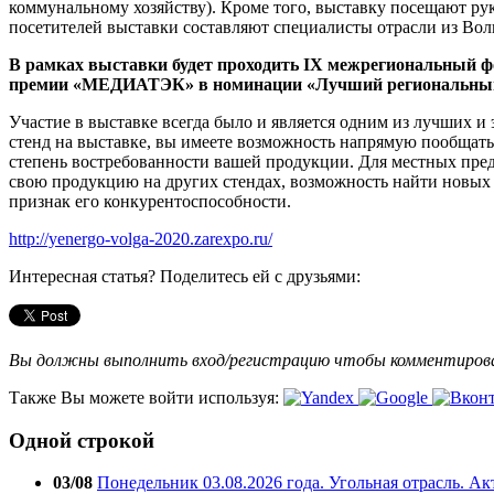
коммунальному хозяйству). Кроме того, выставку посещают р
посетителей выставки составляют специалисты отрасли из Волг
В рамках выставки будет проходить IX межрегиональ
премии «МЕДИАТЭК» в номинации «Лучший региональный
Участие в выставке всегда было и является одним из лучших и 
стенд на выставке, вы имеете возможность напрямую пообщать
степень востребованности вашей продукции. Для местных пред
свою продукцию на других стендах, возможность найти новых к
признак его конкурентоспособности.
http://yenergo-volga-2020.zarexpo.ru/
Интересная статья? Поделитесь ей с друзьями:
Вы должны выполнить вход/регистрацию чтобы комментиро
Также Вы можете войти используя:
Одной строкой
03/08
Понедельник 03.08.2026 года. Угольная отрасль. А