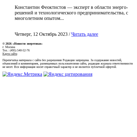
Константин Феоктистов — эксперт в области энерго-
решений и технологического предпринимательства, с
многолетним опытом...
Четверг, 12 Октябрь 2023 /
Читать далее
© 2026 «Новости энеретики»
г. Москва
Тел.: (495) 540-52-76
Карта сайта
Перепечатка материала с сайта без разрешения Редакции запрещена. За содержание новостей,
объявлений и комментариев, размещенных пользователями сайта, редакция журнала ответственности
не несет. Вся информация носит справочный характер и не является публичной офертой.