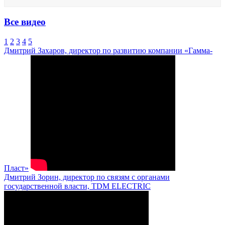
Все видео
1
2
3
4
5
Дмитрий Захаров, директор по развитию компании «Гамма-
Пласт»
Дмитрий Зорин, директор по связям с органами
государственной власти, TDM ELECTRIC