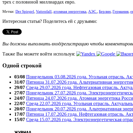
трех с половиной миллиардах евро.
Метки:
Der Spiegel
,
Vattenfall
,
атомная энергетика
,
АЭС.
,
Берлин
,
Германия
,
е
Интересная статья? Поделитесь ей с друзьями:
Вы должны выполнить вход/регистрацию чтобы комментиро
Также Вы можете войти используя:
Одной строкой
03/08
Понедельник 03.08.2026 года. Угольная отрасль. А
31/07
Пятница 31.07.2026 года. Альтернативная энергети
29/07
Среда 29.07.2026 года. Нефтегазовая отрасль. Акту
27/07
Понедельник 27.07.2026 года. Электроэнергетическ
24/07
Пятница 24.07.2026 года. Атомная энергетика Росс
22/07
Среда 22.07.2026 года. Угольная отрасль. Актуальн
20/07
Понедельник 20.07.2026 года. Альтернативная энер
17/07
Пятница 17.07.2026 года. Нефтегазовая отрасль. А
15/07
Среда 15.07.2026 года. Электроэнергетическая отра