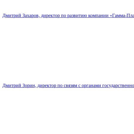
Дмитрий Захаров, директор по развитию компании «Гамма-Пл
Дмитрий Зорин, директор по связям с органами государстве