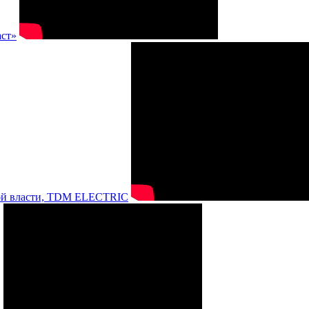
аст»
нной власти, TDM ELECTRIC