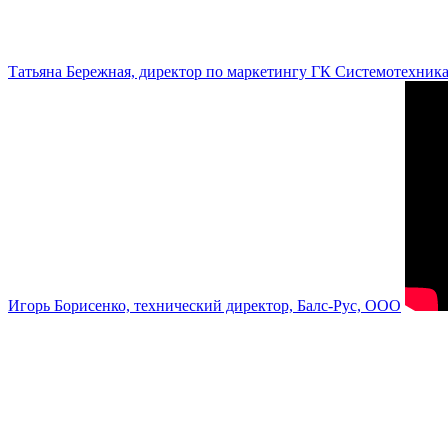
Татьяна Бережная, директор по маркетингу ГК Системотехник
Игорь Борисенко, технический директор, Балс-Рус, ООО