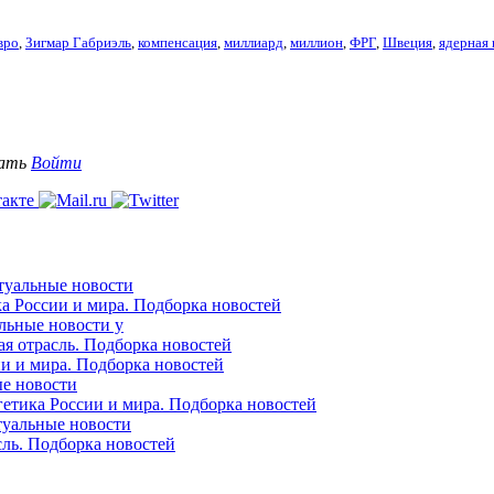
вро
,
Зигмар Габриэль
,
компенсация
,
миллиард
,
миллион
,
ФРГ
,
Швеция
,
ядерная 
вать
Войти
ктуальные новости
ка России и мира. Подборка новостей
альные новости у
ая отрасль. Подборка новостей
ии и мира. Подборка новостей
ые новости
гетика России и мира. Подборка новостей
ктуальные новости
сль. Подборка новостей