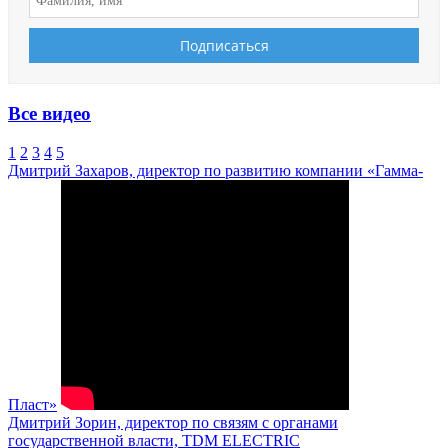
Все видео
1
2
3
4
5
Дмитрий Захаров, директор по развитию компании «Гамма-
Пласт»
Дмитрий Зорин, директор по связям с органами
государственной власти, TDM ELECTRIC