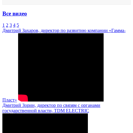
Все видео
1
2
3
4
5
Дмитрий Захаров, директор по развитию компании «Гамма-
Пласт»
Дмитрий Зорин, директор по связям с органами
государственной власти, TDM ELECTRIC