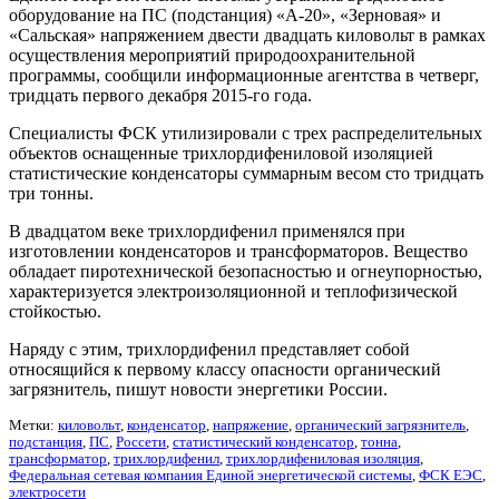
оборудование на ПС (подстанция) «А-20», «Зерновая» и
«Сальская» напряжением двести двадцать киловольт в рамках
осуществления мероприятий природоохранительной
программы, сообщили информационные агентства в четверг,
тридцать первого декабря 2015-го года.
Специалисты ФСК утилизировали с трех распределительных
объектов оснащенные трихлордифениловой изоляцией
статистические конденсаторы суммарным весом сто тридцать
три тонны.
В двадцатом веке трихлордифенил применялся при
изготовлении конденсаторов и трансформаторов. Вещество
обладает пиротехнической безопасностью и огнеупорностью,
характеризуется электроизоляционной и теплофизической
стойкостью.
Наряду с этим, трихлордифенил представляет собой
относящийся к первому классу опасности органический
загрязнитель, пишут новости энергетики России.
Метки:
киловольт
,
конденсатор
,
напряжение
,
органический загрязнитель
,
подстанция
,
ПС
,
Россети
,
статистический конденсатор
,
тонна
,
трансформатор
,
трихлордифенил
,
трихлордифениловая изоляция
,
Федеральная сетевая компания Единой энергетической системы
,
ФСК ЕЭС
,
электросети