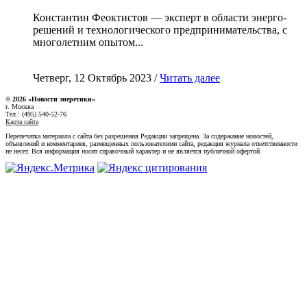
Константин Феоктистов — эксперт в области энерго-
решений и технологического предпринимательства, с
многолетним опытом...
Четверг, 12 Октябрь 2023 /
Читать далее
© 2026 «Новости энеретики»
г. Москва
Тел.: (495) 540-52-76
Карта сайта
Перепечатка материала с сайта без разрешения Редакции запрещена. За содержание новостей,
объявлений и комментариев, размещенных пользователями сайта, редакция журнала ответственности
не несет. Вся информация носит справочный характер и не является публичной офертой.