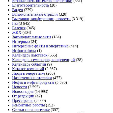
Безопасность объектов энергетики
(331)
Благотворительность
(20)
Видео
(229)
Вспомогательные отрасли
(320)
Выставки, конференции, новости
(3 319)
Газ
(3 645)
Галерея
(945)
ЖКХ
(304)
Законодательные акты
(184)
Интервью
(24)
Интересные факты в энергетике
(414)
Инфографика
(1)
Календарь выставок
(555)
Календарь семинаров, конференций
(38)
Календарь событий
(9)
Каталог компаний
(2 367)
Люди в энергетике
(205)
Назначения и отставки
(477)
Нефть и нефтепродукты
(5 580)
Новости
(2 595)
Новость дня
(14 993)
От редакции
(47)
Пресс-релиз
(2 009)
Ремонтные работы
(152)
Статьи по энергетике
(357)