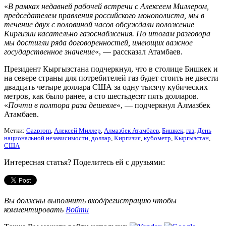
«
В рамках недавней рабочей встречи с Алексеем Миллером,
председателем правления российского монополиста, мы в
течение двух с половиной часов обсуждали положение
Киргизии касательно газоснабжения. По итогам разговора
мы достигли ряда договоренностей, имеющих важное
государственное значение
«, — рассказал Атамбаев.
Президент Кыргызстана подчеркнул, что в столице Бишкек и
на севере страны для потребителей газ будет стоить не двести
двадцать четыре доллара США за одну тысячу кубических
метров, как было ранее, а сто шестьдесят пять долларов.
«
Почти в полтора раза дешевле
«, — подчеркнул Алмазбек
Атамбаев.
Метки:
Gazprom
,
Алексей Миллер
,
Алмазбек Атамбаев
,
Бишкек
,
газ
,
День
национальной независимости
,
доллар
,
Киргизия
,
кубометр
,
Кыргызстан
,
США
Интересная статья? Поделитесь ей с друзьями:
Вы должны выполнить вход/регистрацию чтобы
комментировать
Войти