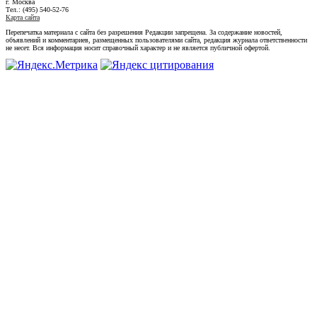
г. Москва
Тел.: (495) 540-52-76
Карта сайта
Перепечатка материала с сайта без разрешения Редакции запрещена. За содержание новостей,
объявлений и комментариев, размещенных пользователями сайта, редакция журнала ответственности
не несет. Вся информация носит справочный характер и не является публичной офертой.