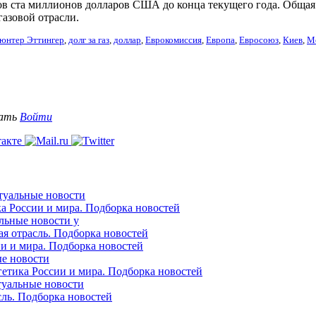
ов ста миллионов долларов США до конца текущего года. Общая 
азовой отрасли.
юнтер Эттингер
,
долг за газ
,
доллар
,
Еврокомиссия
,
Европа
,
Евросоюз
,
Киев
,
М
вать
Войти
ктуальные новости
ка России и мира. Подборка новостей
альные новости у
ая отрасль. Подборка новостей
ии и мира. Подборка новостей
ые новости
гетика России и мира. Подборка новостей
ктуальные новости
сль. Подборка новостей