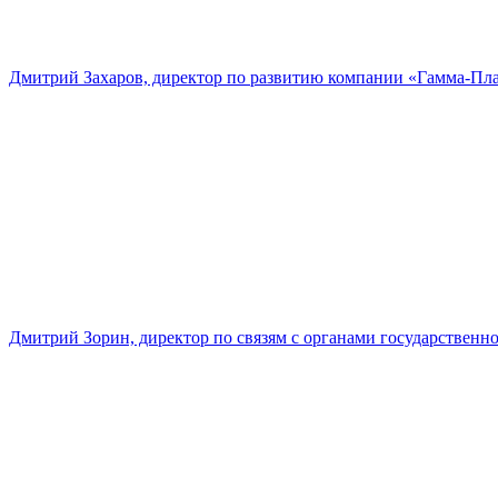
Дмитрий Захаров, директор по развитию компании «Гамма-Пл
Дмитрий Зорин, директор по связям с органами государстве