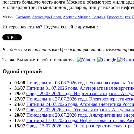
погасить большую часть долга Москве в объеме трех миллиард
миллиардов триста миллионов долларов, пишут новости нефтег
Метки:
Gazprom
,
Александр Новак
,
Алексей Миллер
,
Бельгия
,
Брюссель
,
газ
,
Г
Интересная статья? Поделитесь ей с друзьями:
Вы должны выполнить вход/регистрацию чтобы комментиро
Также Вы можете войти используя:
Одной строкой
03/08
Понедельник 03.08.2026 года. Угольная отрасль. А
31/07
Пятница 31.07.2026 года. Альтернативная энергети
29/07
Среда 29.07.2026 года. Нефтегазовая отрасль. Акту
27/07
Понедельник 27.07.2026 года. Электроэнергетическ
24/07
Пятница 24.07.2026 года. Атомная энергетика Росс
22/07
Среда 22.07.2026 года. Угольная отрасль. Актуальн
20/07
Понедельник 20.07.2026 года. Альтернативная энер
17/07
Пятница 17.07.2026 года. Нефтегазовая отрасль. А
15/07
Среда 15.07.2026 года. Электроэнергетическая отра