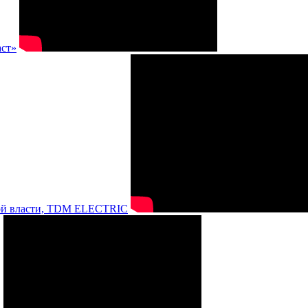
аст»
нной власти, TDM ELECTRIC