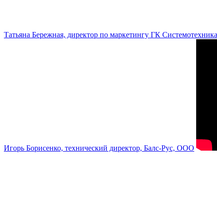
Татьяна Бережная, директор по маркетингу ГК Системотехник
Игорь Борисенко, технический директор, Балс-Рус, ООО