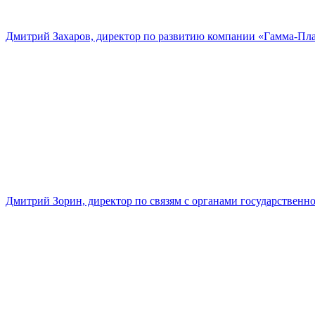
Дмитрий Захаров, директор по развитию компании «Гамма-Пл
Дмитрий Зорин, директор по связям с органами государстве