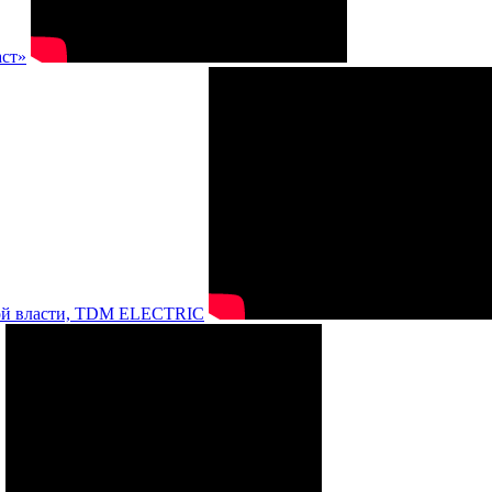
аст»
нной власти, TDM ELECTRIC