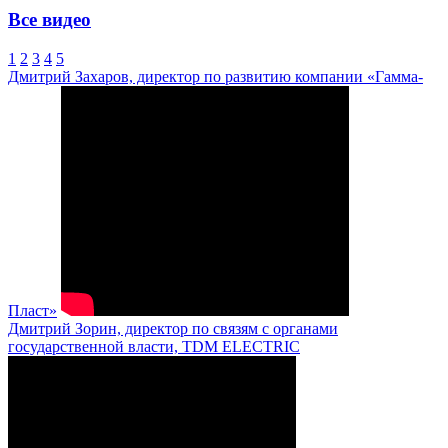
Все видео
1
2
3
4
5
Дмитрий Захаров, директор по развитию компании «Гамма-
Пласт»
Дмитрий Зорин, директор по связям с органами
государственной власти, TDM ELECTRIC