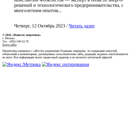
решений и технологического предпринимательства, с
многолетним опытом...
Четверг, 12 Октябрь 2023 /
Читать далее
© 2026 «Новости энеретики»
г. Москва
Тел.: (495) 540-52-76
Карта сайта
Перепечатка материала с сайта без разрешения Редакции запрещена. За содержание новостей,
объявлений и комментариев, размещенных пользователями сайта, редакция журнала ответственности
не несет. Вся информация носит справочный характер и не является публичной офертой.