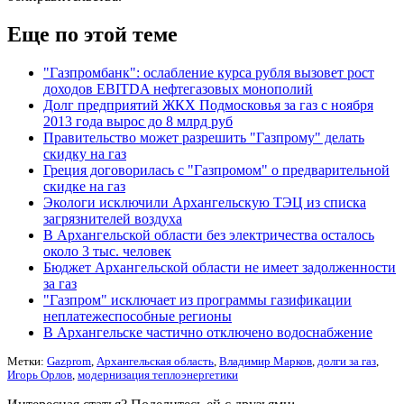
Еще по этой теме
"Газпромбанк": ослабление курса рубля вызовет рост
доходов EBITDA нефтегазовых монополий
Долг предприятий ЖКХ Подмосковья за газ с ноября
2013 года вырос до 8 млрд руб
Правительство может разрешить "Газпрому" делать
скидку на газ
Греция договорилась с "Газпромом" о предварительной
скидке на газ
Экологи исключили Архангельскую ТЭЦ из списка
загрязнителей воздуха
В Архангельской области без электричества осталось
около 3 тыс. человек
Бюджет Архангельской области не имеет задолженности
за газ
"Газпром" исключает из программы газификации
неплатежеспособные регионы
В Архангельске частично отключено водоснабжение
Метки:
Gazprom
,
Архангельская область
,
Владимир Марков
,
долги за газ
,
Игорь Орлов
,
модернизация теплоэнергетики