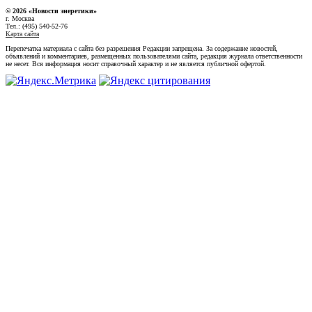
© 2026 «Новости энеретики»
г. Москва
Тел.: (495) 540-52-76
Карта сайта
Перепечатка материала с сайта без разрешения Редакции запрещена. За содержание новостей,
объявлений и комментариев, размещенных пользователями сайта, редакция журнала ответственности
не несет. Вся информация носит справочный характер и не является публичной офертой.